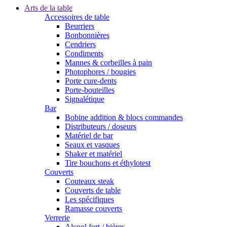
Arts de la table
Accessoires de table
Beurriers
Bonbonnières
Cendriers
Condiments
Mannes & corbeilles à pain
Photophores / bougies
Porte cure-dents
Porte-bouteilles
Signalétique
Bar
Bobine addition & blocs commandes
Distributeurs / doseurs
Matériel de bar
Seaux et vasques
Shaker et matériel
Tire bouchons et éthylotest
Couverts
Couteaux steak
Couverts de table
Les spécifiques
Ramasse couverts
Verrerie
Alcool fort / bières