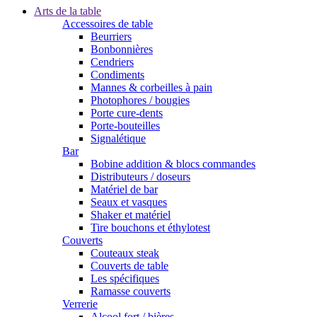
Arts de la table
Accessoires de table
Beurriers
Bonbonnières
Cendriers
Condiments
Mannes & corbeilles à pain
Photophores / bougies
Porte cure-dents
Porte-bouteilles
Signalétique
Bar
Bobine addition & blocs commandes
Distributeurs / doseurs
Matériel de bar
Seaux et vasques
Shaker et matériel
Tire bouchons et éthylotest
Couverts
Couteaux steak
Couverts de table
Les spécifiques
Ramasse couverts
Verrerie
Alcool fort / bières