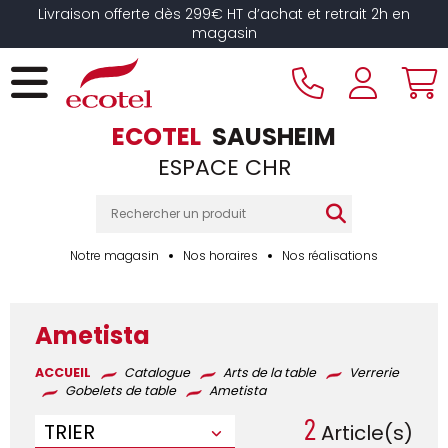
Panneau de gestion des cookies
Livraison offerte dès 299€ HT d’achat et retrait 2h en
magasin
ECOTEL
SAUSHEIM
ESPACE CHR
Notre magasin
Nos horaires
Nos réalisations
Ametista
ACCUEIL
Catalogue
Arts de la table
Verrerie
Gobelets de table
Ametista
2
TRIER
Article(s)