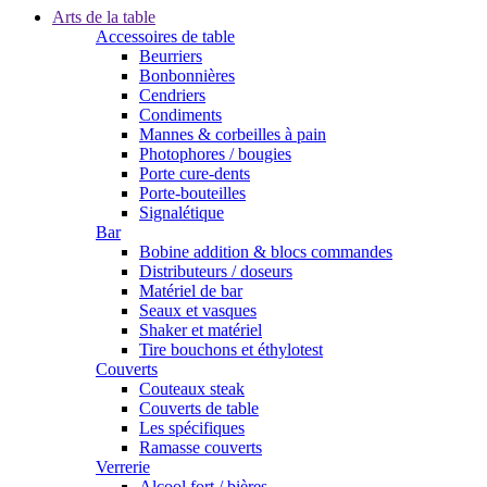
Arts de la table
Accessoires de table
Beurriers
Bonbonnières
Cendriers
Condiments
Mannes & corbeilles à pain
Photophores / bougies
Porte cure-dents
Porte-bouteilles
Signalétique
Bar
Bobine addition & blocs commandes
Distributeurs / doseurs
Matériel de bar
Seaux et vasques
Shaker et matériel
Tire bouchons et éthylotest
Couverts
Couteaux steak
Couverts de table
Les spécifiques
Ramasse couverts
Verrerie
Alcool fort / bières