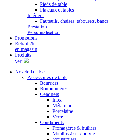
Pieds de table
Plateaux et tables
Intérieur
Fauteuils, chaises, tabourets, bancs
Prestation
Personnalisation
Promotions
Retrait 2h
en magasin
Produits
vert
Arts de la table
Accessoires de table
Beurriers
Bonbonnières
Cendriers
Inox
Mélamine
Porcelaine
Verre
Condiments
Fromagères & huiliers
Moulins à sel / poivre
Moutardiers