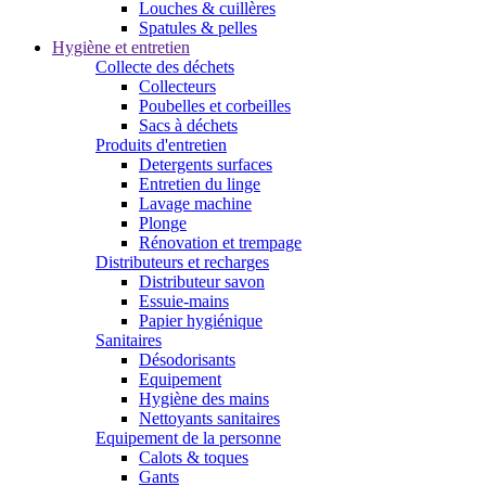
Louches & cuillères
Spatules & pelles
Hygiène et entretien
Collecte des déchets
Collecteurs
Poubelles et corbeilles
Sacs à déchets
Produits d'entretien
Detergents surfaces
Entretien du linge
Lavage machine
Plonge
Rénovation et trempage
Distributeurs et recharges
Distributeur savon
Essuie-mains
Papier hygiénique
Sanitaires
Désodorisants
Equipement
Hygiène des mains
Nettoyants sanitaires
Equipement de la personne
Calots & toques
Gants