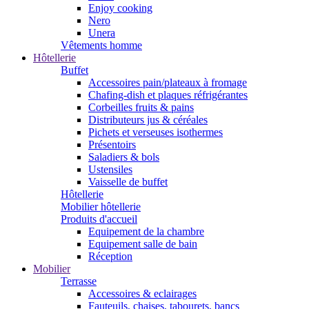
Enjoy cooking
Nero
Unera
Vêtements homme
Hôtellerie
Buffet
Accessoires pain/plateaux à fromage
Chafing-dish et plaques réfrigérantes
Corbeilles fruits & pains
Distributeurs jus & céréales
Pichets et verseuses isothermes
Présentoirs
Saladiers & bols
Ustensiles
Vaisselle de buffet
Hôtellerie
Mobilier hôtellerie
Produits d'accueil
Equipement de la chambre
Equipement salle de bain
Réception
Mobilier
Terrasse
Accessoires & eclairages
Fauteuils, chaises, tabourets, bancs