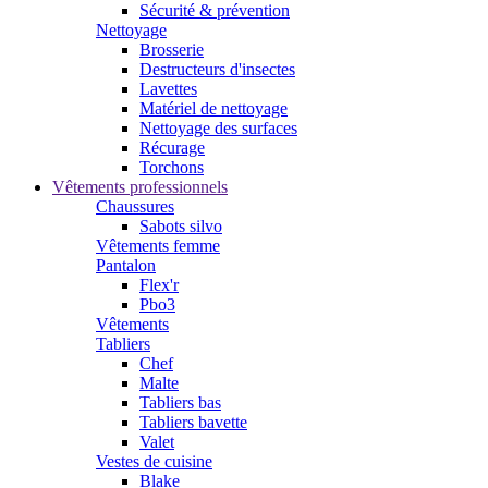
Sécurité & prévention
Nettoyage
Brosserie
Destructeurs d'insectes
Lavettes
Matériel de nettoyage
Nettoyage des surfaces
Récurage
Torchons
Vêtements professionnels
Chaussures
Sabots silvo
Vêtements femme
Pantalon
Flex'r
Pbo3
Vêtements
Tabliers
Chef
Malte
Tabliers bas
Tabliers bavette
Valet
Vestes de cuisine
Blake