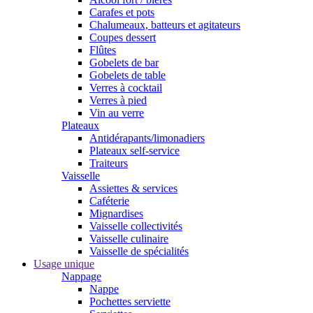
Carafes et pots
Chalumeaux, batteurs et agitateurs
Coupes dessert
Flûtes
Gobelets de bar
Gobelets de table
Verres à cocktail
Verres à pied
Vin au verre
Plateaux
Antidérapants/limonadiers
Plateaux self-service
Traiteurs
Vaisselle
Assiettes & services
Caféterie
Mignardises
Vaisselle collectivités
Vaisselle culinaire
Vaisselle de spécialités
Usage unique
Nappage
Nappe
Pochettes serviette