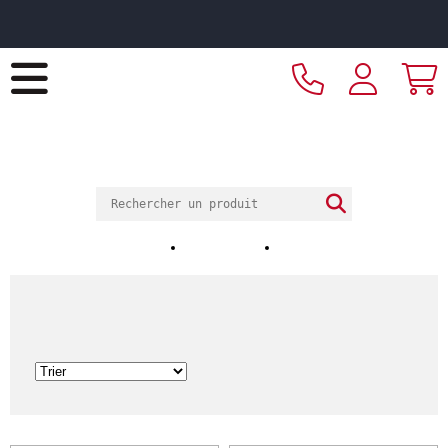
Livraison offerte dès 299€ HT d’achat et retrait 2h en
magasin
ECOTEL
SAUSHEIM
ESPACE CHR
Notre magasin
Nos horaires
Nos réalisations
Ménagère
ACCUEIL
Catalogue
Arts de la table
Accessoires de table
Condiments
Ménagère
10
Article(s)