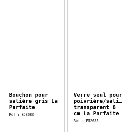
10.31 €
7.60 €
HT
l'unité
HT
l'unité
Vendu par 10
Vendu par 6
Soit 103.10 € HT
Soit 45.60 € HT
Bouchon pour
Verre seul pour
salière gris La
poivrière/salière
Parfaite
transparent 8 cm
La Parfaite
Réf : E53083
Disponible sous 2 à 5
Réf : E52638
jours
Disponible sous 2 à 5
jours