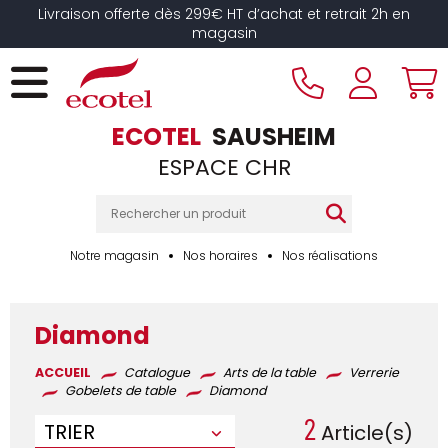
Panneau de gestion des cookies
Livraison offerte dès 299€ HT d’achat et retrait 2h en
magasin
ECOTEL
SAUSHEIM
ESPACE CHR
Notre magasin
Nos horaires
Nos réalisations
Diamond
ACCUEIL
Catalogue
Arts de la table
Verrerie
Gobelets de table
Diamond
2
TRIER
Article(s)