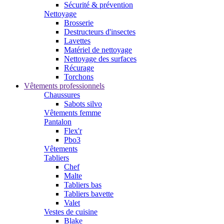
Sécurité & prévention
Nettoyage
Brosserie
Destructeurs d'insectes
Lavettes
Matériel de nettoyage
Nettoyage des surfaces
Récurage
Torchons
Vêtements professionnels
Chaussures
Sabots silvo
Vêtements femme
Pantalon
Flex'r
Pbo3
Vêtements
Tabliers
Chef
Malte
Tabliers bas
Tabliers bavette
Valet
Vestes de cuisine
Blake