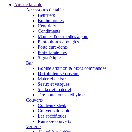
Arts de la table
Accessoires de table
Beurriers
Bonbonnières
Cendriers
Condiments
Mannes & corbeilles à pain
Photophores / bougies
Porte cure-dents
Porte-bouteilles
Signalétique
Bar
Bobine addition & blocs commandes
Distributeurs / doseurs
Matériel de bar
Seaux et vasques
Shaker et matériel
Tire bouchons et éthylotest
Couverts
Couteaux steak
Couverts de table
Les spécifiques
Ramasse couverts
Verrerie
Alcool fort / bières