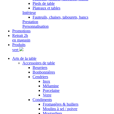
Pieds de table
Plateaux et tables
Intérieur
Fauteuils, chaises, tabourets, bancs
Prestation
Personnalisation
Promotions
Retrait 2h
en magasin
Produits
vert
Arts de la table
Accessoires de table
Beurriers
Bonbonnières
Cendriers
Inox
Mélamine
Porcelaine
Verre
Condiments
Fromagères & huiliers
Moulins à sel / poivre
Moutardiers