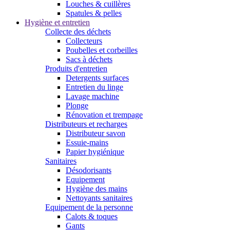
Louches & cuillères
Spatules & pelles
Hygiène et entretien
Collecte des déchets
Collecteurs
Poubelles et corbeilles
Sacs à déchets
Produits d'entretien
Detergents surfaces
Entretien du linge
Lavage machine
Plonge
Rénovation et trempage
Distributeurs et recharges
Distributeur savon
Essuie-mains
Papier hygiénique
Sanitaires
Désodorisants
Equipement
Hygiène des mains
Nettoyants sanitaires
Equipement de la personne
Calots & toques
Gants