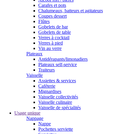
Carafes et pots
Chalumeaux, batteurs et agitateurs
Coupes dessert
Flûtes
Gobelets de bar
Gobelets de table
Verres à cocktail
Verres à pied
Vin au verre
Plateaux
Antidérapants/limonadiers
Plateaux self-service
Traiteurs
Vaisselle
Assiettes & services
Caféterie
Mignardises
Vaisselle collectivités
Vaisselle culinaire
Vaisselle de spécialités
Usage unique
Nappage
Nappe
Pochettes serviette