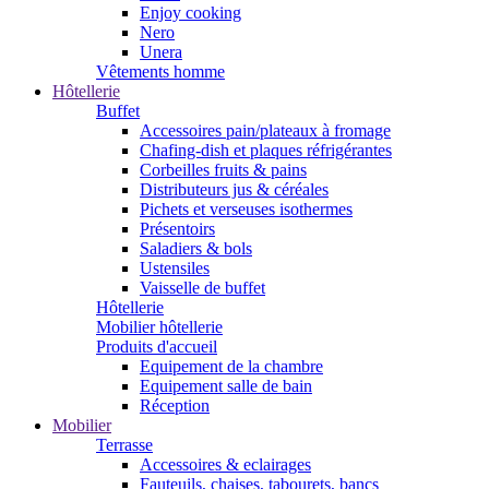
Enjoy cooking
Nero
Unera
Vêtements homme
Hôtellerie
Buffet
Accessoires pain/plateaux à fromage
Chafing-dish et plaques réfrigérantes
Corbeilles fruits & pains
Distributeurs jus & céréales
Pichets et verseuses isothermes
Présentoirs
Saladiers & bols
Ustensiles
Vaisselle de buffet
Hôtellerie
Mobilier hôtellerie
Produits d'accueil
Equipement de la chambre
Equipement salle de bain
Réception
Mobilier
Terrasse
Accessoires & eclairages
Fauteuils, chaises, tabourets, bancs