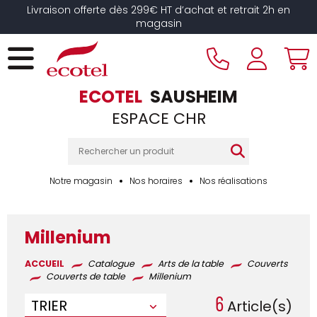
Panneau de gestion des cookies
Livraison offerte dès 299€ HT d’achat et retrait 2h en
magasin
ECOTEL
SAUSHEIM
ESPACE CHR
Notre magasin
Nos horaires
Nos réalisations
Millenium
ACCUEIL
Catalogue
Arts de la table
Couverts
Couverts de table
Millenium
6
TRIER
Article(s)