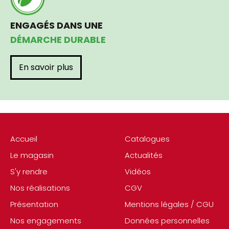
ENGAGÉS DANS UNE
DÉMARCHE DURABLE
En savoir plus
Accueil
Catalogues
Le magasin
Actualités
S'y rendre
Vidéos
Nos réalisations
CGV
Présentation
Mentions légales / CGU
Nos engagements
Données personnelles