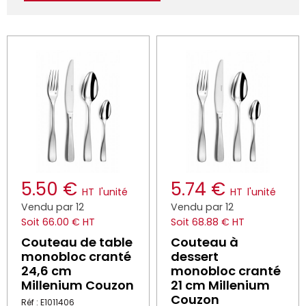
5.50 €
5.74 €
HT
l'unité
HT
l'unité
Vendu par 12
Vendu par 12
Soit 66.00 € HT
Soit 68.88 € HT
Couteau de table
Couteau à
monobloc cranté
dessert
24,6 cm
monobloc cranté
Millenium Couzon
21 cm Millenium
Couzon
Réf : E1011406