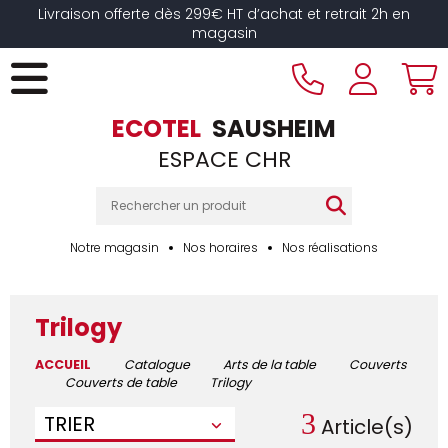
Livraison offerte dès 299€ HT d’achat et retrait 2h en
magasin
ECOTEL
SAUSHEIM
ESPACE CHR
Notre magasin
Nos horaires
Nos réalisations
Trilogy
ACCUEIL
Catalogue
Arts de la table
Couverts
Couverts de table
Trilogy
3
TRIER
Article(s)