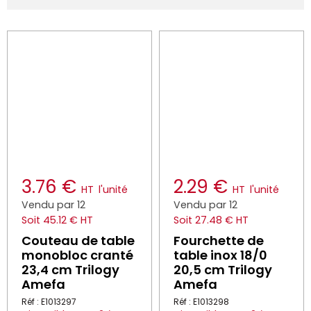
3.76 €
2.29 €
HT
l'unité
HT
l'unité
Vendu par 12
Vendu par 12
Soit 45.12 € HT
Soit 27.48 € HT
Couteau de table
Fourchette de
monobloc cranté
table inox 18/0
23,4 cm Trilogy
20,5 cm Trilogy
Amefa
Amefa
Réf : E1013297
Réf : E1013298