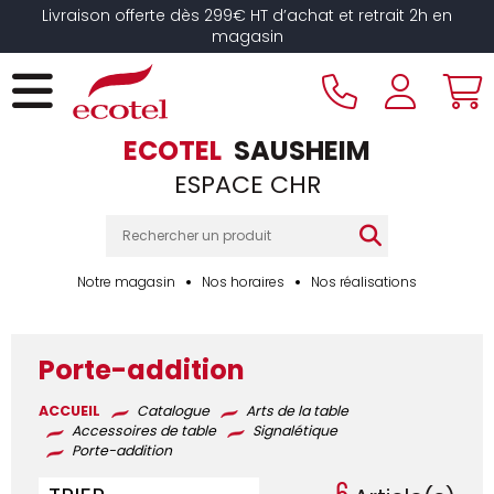
Panneau de gestion des cookies
Livraison offerte dès 299€ HT d’achat et retrait 2h en
magasin
ECOTEL
SAUSHEIM
ESPACE CHR
Notre magasin
Nos horaires
Nos réalisations
Porte-addition
ACCUEIL
Catalogue
Arts de la table
Accessoires de table
Signalétique
Porte-addition