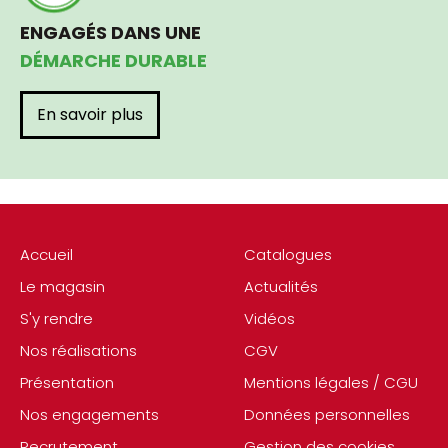
ENGAGÉS DANS UNE
DÉMARCHE DURABLE
En savoir plus
Accueil
Catalogues
Le magasin
Actualités
S'y rendre
Vidéos
Nos réalisations
CGV
Présentation
Mentions légales / CGU
Nos engagements
Données personnelles
Recrutement
Gestion des cookies