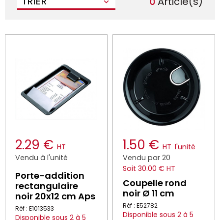
6
TRIER
Article(s)
2.29 €
1.50 €
HT
HT
l'unité
Vendu à l'unité
Vendu par 20
Soit 30.00 € HT
Porte-addition
Coupelle rond
rectangulaire
noir Ø 11 cm
noir 20x12 cm Aps
Réf : E52782
Réf : E1013533
Disponible sous 2 à 5
Disponible sous 2 à 5