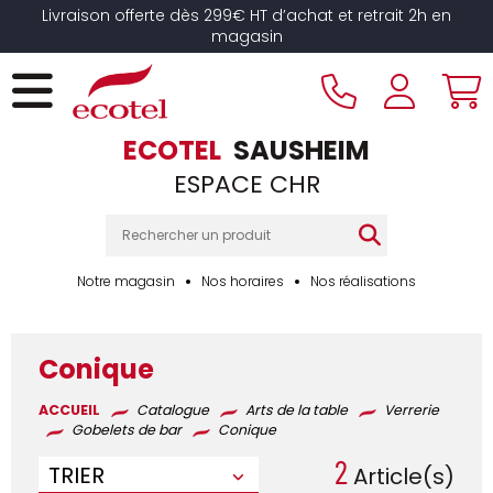
Panneau de gestion des cookies
Livraison offerte dès 299€ HT d’achat et retrait 2h en
magasin
ECOTEL
SAUSHEIM
ESPACE CHR
Notre magasin
Nos horaires
Nos réalisations
Conique
ACCUEIL
Catalogue
Arts de la table
Verrerie
Gobelets de bar
Conique
2
TRIER
Article(s)