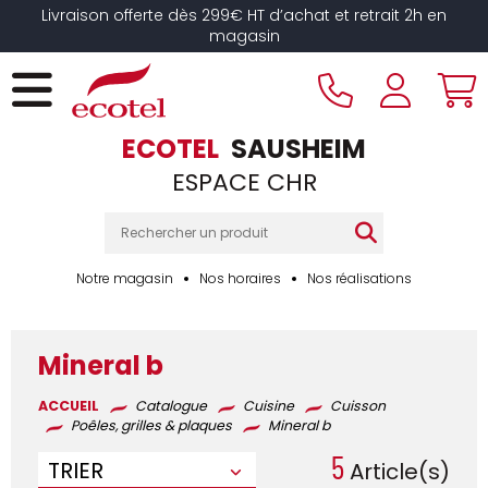
Panneau de gestion des cookies
Livraison offerte dès 299€ HT d’achat et retrait 2h en
magasin
ECOTEL
SAUSHEIM
ESPACE CHR
Notre magasin
Nos horaires
Nos réalisations
Mineral b
ACCUEIL
Catalogue
Cuisine
Cuisson
Poêles, grilles & plaques
Mineral b
5
TRIER
Article(s)