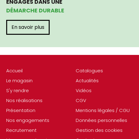
ENGAGÉS DANS UNE
DÉMARCHE DURABLE
En savoir plus
Accueil
Catalogues
Le magasin
Actualités
S'y rendre
Vidéos
Nos réalisations
CGV
Présentation
Mentions légales / CGU
Nos engagements
Données personnelles
Recrutement
Gestion des cookies