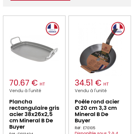
70.67 €
34.51 €
HT
HT
Vendu à l'unité
Vendu à l'unité
Plancha
Poêle rond acier
rectangulaire gris
Ø 20 cm 3,3 cm
acier 38x26x2,5
Mineral B De
cm Mineral B De
Buyer
Buyer
Réf : E70105
Disponible sous 2 à 4