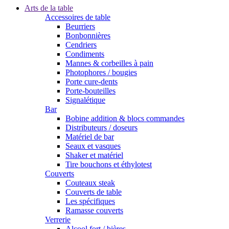
Arts de la table
Accessoires de table
Beurriers
Bonbonnières
Cendriers
Condiments
Mannes & corbeilles à pain
Photophores / bougies
Porte cure-dents
Porte-bouteilles
Signalétique
Bar
Bobine addition & blocs commandes
Distributeurs / doseurs
Matériel de bar
Seaux et vasques
Shaker et matériel
Tire bouchons et éthylotest
Couverts
Couteaux steak
Couverts de table
Les spécifiques
Ramasse couverts
Verrerie
Alcool fort / bières