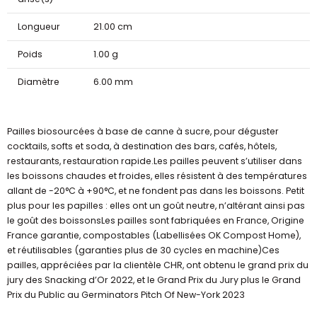
Longueur
21.00 cm
Poids
1.00 g
Diamètre
6.00 mm
Pailles biosourcées à base de canne à sucre, pour déguster
cocktails, softs et soda, à destination des bars, cafés, hôtels,
restaurants, restauration rapide.Les pailles peuvent s’utiliser dans
les boissons chaudes et froides, elles résistent à des températures
allant de -20°C à +90°C, et ne fondent pas dans les boissons. Petit
plus pour les papilles : elles ont un goût neutre, n’altérant ainsi pas
le goût des boissonsLes pailles sont fabriquées en France, Origine
France garantie, compostables (Labellisées OK Compost Home),
et réutilisables (garanties plus de 30 cycles en machine)Ces
pailles, appréciées par la clientèle CHR, ont obtenu le grand prix du
jury des Snacking d’Or 2022, et le Grand Prix du Jury plus le Grand
Prix du Public au Germinators Pitch Of New-York 2023