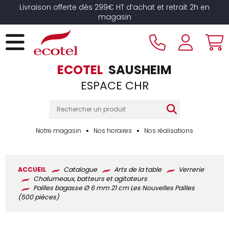
Panneau de gestion des cookies
Livraison offerte dès 299€ HT d’achat et retrait 2h en
magasin
ECOTEL
SAUSHEIM
ESPACE CHR
Notre magasin
Nos horaires
Nos réalisations
ACCUEIL
Catalogue
Arts de la table
Verrerie
Chalumeaux, batteurs et agitateurs
Pailles bagasse Ø 6 mm 21 cm Les Nouvelles Pailles
(500 pièces)