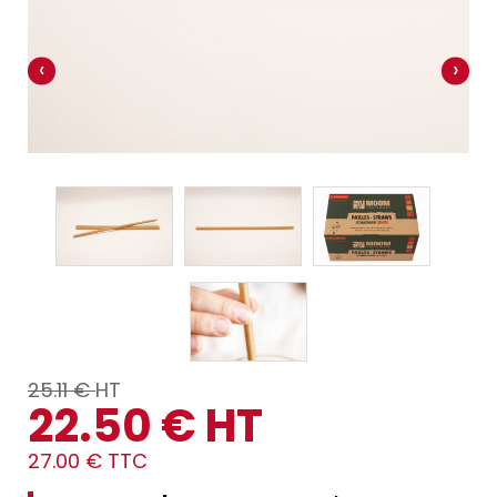
‹
›
25.11 €
HT
22.50 € HT
27.00 € TTC