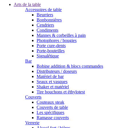
Arts de la table
Accessoires de table
Beurriers
Bonbonnières
Cendriers
Condiments
Mannes & corbeilles à pain
Photophores / bougies
Porte cure-dents
Porte-bouteilles
Signalétique
Bar
Bobine addition & blocs commandes
Distributeurs / doseurs
Matériel de bar
Seaux et vasques
Shaker et matériel
Tire bouchons et éthylotest
Couverts
Couteaux steak
Couverts de table
Les spécifiques
Ramasse couverts
Verrerie
Alcool fort / bières