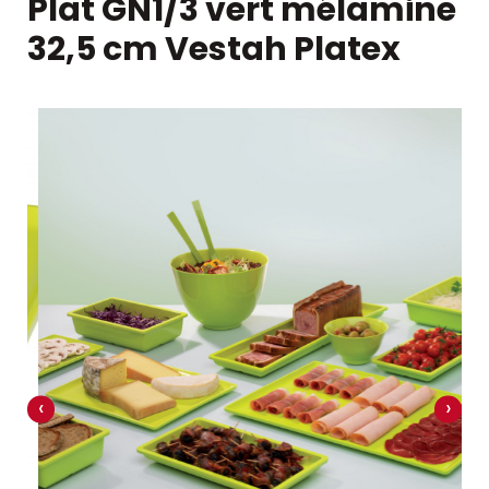
Plat GN1/3 vert mélamine
32,5 cm Vestah Platex
‹
›