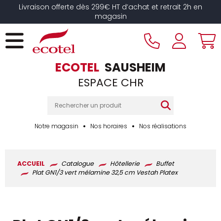
Panneau de gestion des cookies
Livraison offerte dès 299€ HT d’achat et retrait 2h en
magasin
ECOTEL
SAUSHEIM
ESPACE CHR
Notre magasin
Nos horaires
Nos réalisations
ACCUEIL
Catalogue
Hôtellerie
Buffet
Plat GN1/3 vert mélamine 32,5 cm Vestah Platex