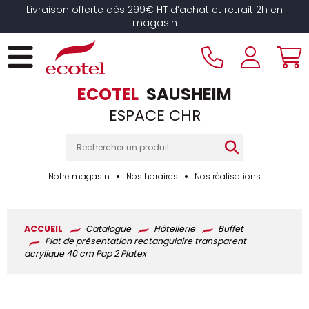
Panneau de gestion des cookies
Livraison offerte dès 299€ HT d’achat et retrait 2h en
magasin
ECOTEL
SAUSHEIM
ESPACE CHR
Notre magasin
Nos horaires
Nos réalisations
ACCUEIL
Catalogue
Hôtellerie
Buffet
Plat de présentation rectangulaire transparent
acrylique 40 cm Pap 2 Platex