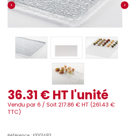
‹
›
36.31 € HT l'unité
Vendu par 6 /
Soit 217.86 € HT (261.43 €
TTC)
Référence : E1001483