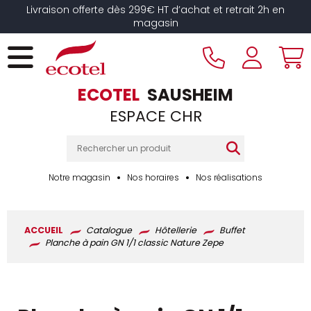
Panneau de gestion des cookies
Livraison offerte dès 299€ HT d’achat et retrait 2h en
magasin
ECOTEL
SAUSHEIM
ESPACE CHR
Notre magasin
Nos horaires
Nos réalisations
ACCUEIL
Catalogue
Hôtellerie
Buffet
Planche à pain GN 1/1 classic Nature Zepe