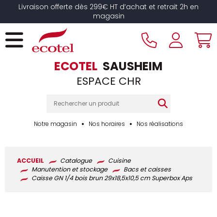
Panneau de gestion des cookies
Livraison offerte dès 299€ HT d’achat et retrait 2h en
magasin
ECOTEL
SAUSHEIM
ESPACE CHR
Notre magasin
Nos horaires
Nos réalisations
ACCUEIL
Catalogue
Cuisine
Manutention et stockage
Bacs et caisses
Caisse GN 1/4 bois brun 29x18,5x10,5 cm Superbox Aps